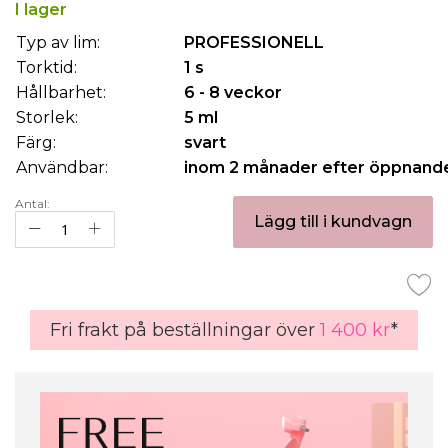
av
I lager
bildgalleriet
Typ av lim:
PROFESSIONELL
Torktid:
1 s
Hållbarhet:
6 - 8 veckor
Storlek:
5 ml
Färg:
svart
Användbar:
inom 2 månader efter öppnand
Antal:
Lägg till i kundvagn
Fri frakt på beställningar över
1 400 kr
*