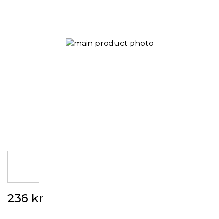
Hoppa
236 kr
till
början