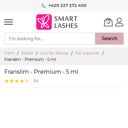
Hoppa
+420 227 272 400
till
innehållet
Search
Hem
Klister
Lim för fransar
För experter
Franslim - Premium - 5 ml
Franslim - Premium - 5 ml
Rating:
34
80%
Hoppa
till
slutet
av
bildgalleriet