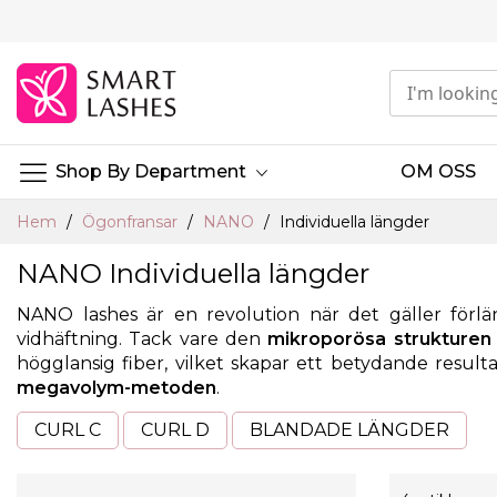
Hoppa
till
innehållet
Shop By Department
OM OSS
Hem
Ögonfransar
NANO
Individuella längder
NANO Individuella längder
NANO lashes är en revolution när det gäller förlä
vidhäftning. Tack vare den
mikroporösa strukturen
högglansig fiber, vilket skapar ett betydande result
megavolym-metoden
.
CURL C
CURL D
BLANDADE LÄNGDER