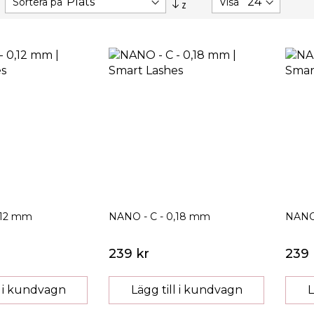
Sortera på
Visa
fallande
sortering
,12 mm
NANO - C - 0,18 mm
NANO 
239 kr
239 
l i kundvagn
Lägg till i kundvagn
L