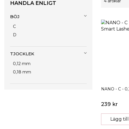
4
artiklar
HANDLA ENLIGT
BÖJ
C
D
TJOCKLEK
0,12 mm
0,18 mm
NANO - C - 0
239 kr
Lägg til