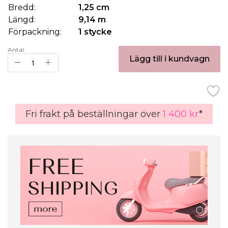
Bredd:
1,25 cm
Längd:
9,14 m
Förpackning:
1 stycke
Antal:
Lägg till i kundvagn
Fri frakt på beställningar över
1 400 kr
*