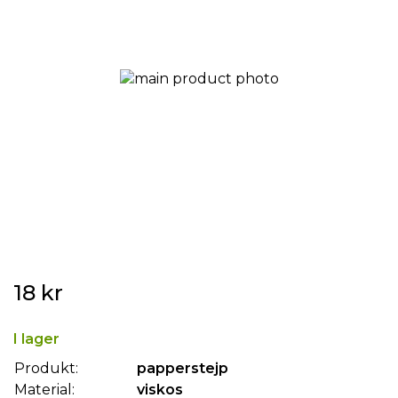
Hoppa
18 kr
till
början
av
I lager
bildgalleriet
Produkt:
papperstejp
Material:
viskos