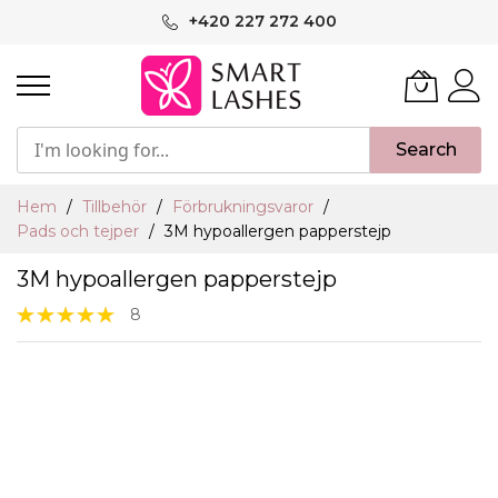
Hoppa
+420 227 272 400
till
innehållet
Search
Hem
Tillbehör
Förbrukningsvaror
Pads och tejper
3M hypoallergen papperstejp
3M hypoallergen papperstejp
Rating:
8
100%
Hoppa
till
slutet
av
bildgalleriet