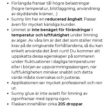
Förlängda fransar tål högre belastningar
(högre temperatur, blötläggning, användning
av skyddande krämer, ..)
Sunny lim har en
reducerad ånghalt
. Passar
även för mycket känsliga kunder.
Limmet är
inte benäget för förändringar i
temperatur och luftfuktighet
under limning
av alger. Av våra lim är det det som ställer minst
krav på de omgivande förhållandena, så du kan
enkelt använda det året runt! Du kommer att
uppskatta dessa egenskaper på sommaren
under fluktuationer i dagliga temperaturer
eller i början av uppvärmningssäsongen, när
luftfuktigheten minskar snabbt och detta
värde måste övervakas och justeras.
Applikationen ser mycket professionell och ren
ut.
Sunny glue är inte avsett för limning av
ögonfransar med öppna ögon.
Flaskan innehåller cirka
205 droppar
.