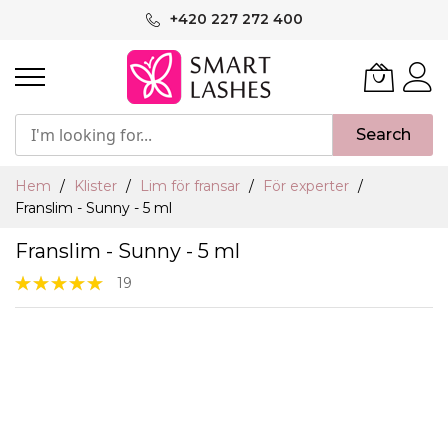
Hoppa
+420 227 272 400
till
innehållet
Search
Hem
Klister
Lim för fransar
För experter
Franslim - Sunny - 5 ml
Franslim - Sunny - 5 ml
Rating:
19
100%
Hoppa
till
slutet
av
bildgalleriet