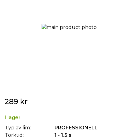
Hoppa
289 kr
till
början
av
I lager
bildgalleriet
Typ av lim:
PROFESSIONELL
Torktid:
1 - 1.5 s